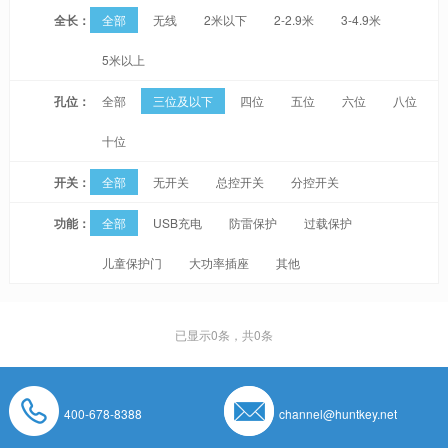
全长：
全部
无线
2米以下
2-2.9米
3-4.9米
5米以上
孔位：
全部
三位及以下
四位
五位
六位
八位
十位
开关：
全部
无开关
总控开关
分控开关
功能：
全部
USB充电
防雷保护
过载保护
儿童保护门
大功率插座
其他
已显示
0
条，共0条
400-678-8388
channel@huntkey.net