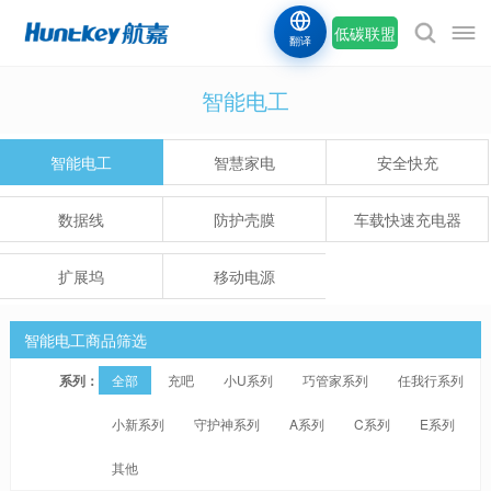
低碳联盟
翻译
智能电工
智能电工
智慧家电
安全快充
数据线
防护壳膜
车载快速充电器
扩展坞
移动电源
智能电工商品筛选
系列：
全部
充吧
小U系列
巧管家系列
任我行系列
小新系列
守护神系列
A系列
C系列
E系列
其他