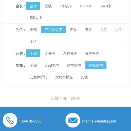
全长：
全部
无线
2米以下
2-2.9米
3-4.9米
5米以上
孔位：
全部
三位及以下
四位
五位
六位
八位
十位
开关：
全部
无开关
总控开关
分控开关
功能：
全部
USB充电
防雷保护
过载保护
儿童保护门
大功率插座
其他
已显示
0
条，共0条
400-678-8388
channel@huntkey.net