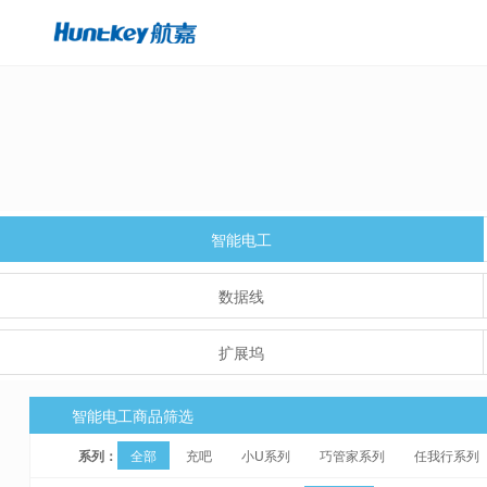
智能电工
数据线
扩展坞
智能电工商品筛选
系列：
全部
充吧
小U系列
巧管家系列
任我行系列