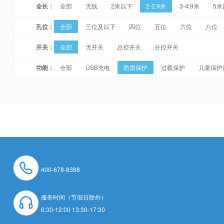
全长：
全部
无线
2米以下
2-2.9米
3-4.9米
5米
孔位：
全部
三位及以下
四位
五位
六位
八位
开关：
全部
无开关
总控开关
分控开关
功能：
全部
USB充电
防雷保护
过载保护
儿童保护
400-678-8388
服务时间（节假日除外）
8:30-12:00 13:30-17:30