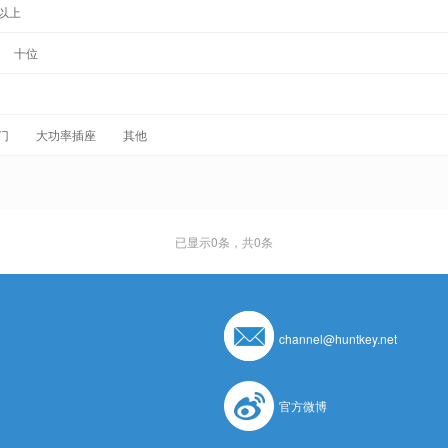
以上
十位
门
大功率插座
其他
已显示
0
条，共0条
channel@huntkey.net
官方微博