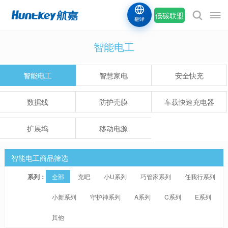
低碳联盟
翻译
智能电工
智能电工
智慧家电
安全快充
数据线
防护壳膜
车载快速充电器
扩展坞
移动电源
智能电工商品筛选
系列：
全部
充吧
小U系列
巧管家系列
任我行系列
小新系列
守护神系列
A系列
C系列
E系列
其他