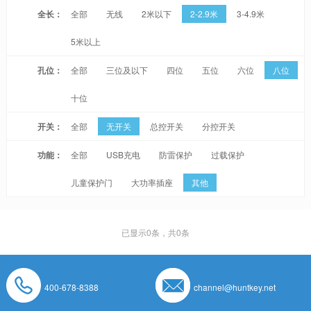
全长：
全部
无线
2米以下
2-2.9米
3-4.9米
5米以上
孔位：
全部
三位及以下
四位
五位
六位
八位
十位
开关：
全部
无开关
总控开关
分控开关
功能：
全部
USB充电
防雷保护
过载保护
儿童保护门
大功率插座
其他
已显示
0
条，共0条
400-678-8388
channel@huntkey.net